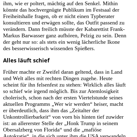
ihm, wie er poltert, mächtig auf den Senkel. Mithin
könnte das hochvergnügte Publikum im Festsaal der
Freiheitshalle fragen, ob er nicht einen Typberater
konsultieren und erwägen sollte, das Outfit passend zu
verändern. Dann freilich müsste der Kabarettist Frank-
Markus Barwasser ganz aufhören, Pelzig zu sein. Denn
der geht nur so: als stets ein wenig lächerliche Ikone
des besserwisserisch wissenden Spießers.
Alles läuft schief
Früher machte er Zweifel daran geltend, dass in Land
und Welt alles mit rechten Dingen zugehe. Heute
scheint für ihn felsenfest zu stehen: Wirklich alles läuft
so schief wie irgend möglich. Bis zur Atemlosigkeit
cholerisch, schon nach der ersten Viertelstunde seines
aktuellen Programms „Wer wir werden“ heiser, macht
er überdeutlich, dass ihm das „Zeitalter der
Unkontrollierbarkeit“ von vorn bis hinten tief zuwider
ist: an allererster Stelle der „Honk Trump in seinem
Obersalzberg von Florida“ und die „mafiöse
Autokratie“, in die sich unter ihm die USA verwandeln,