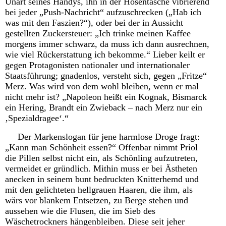
Unart seines Handys, ihn in der Hosentasche vibrierend
bei jeder „Push-Nachricht“ aufzuschrecken („Hab ich
was mit den Faszien?“), oder bei der in Aussicht
gestellten Zuckersteuer: „Ich trinke meinen Kaffee
morgens immer schwarz, da muss ich dann ausrechnen,
wie viel Rückerstattung ich bekomme.“ Lieber keilt er
gegen Protagonisten nationaler und internationaler
Staatsführung; gnadenlos, versteht sich, gegen „Fritze“
Merz. Was wird von dem wohl bleiben, wenn er mal
nicht mehr ist? „Napoleon heißt ein Kognak, Bismarck
ein Hering, Brandt ein Zwieback – nach Merz nur ein
‚Spezialdragee‘.“
Der Markenslogan für jene harmlose Droge fragt:
„Kann man Schönheit essen?“ Offenbar nimmt Priol
die Pillen selbst nicht ein, als Schönling aufzutreten,
vermeidet er gründlich. Mithin muss er bei Ästheten
anecken in seinem bunt bedruckten Knitterhemd und
mit den gelichteten hellgrauen Haaren, die ihm, als
wärs vor blankem Entsetzen, zu Berge stehen und
aussehen wie die Flusen, die im Sieb des
Wäschetrockners hängenbleiben. Diese seit jeher