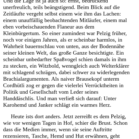
Und die Lage ist ja auch so: ernst, bedrückend
unerfreulich, teils beängstigend. Beim Blick auf die
Zeitläufte vergeht selbst einem wie ihm das Lachen:
einem unauffällig beobachtenden Mitläufer, einem mal
eben vorbeischauenden Flaneur aus dem
Kleinbürgertum. So einer zumindest war Pelzig früher,
noch vor einigen Jahren, als er scheinbar harmlos, in
Wahrheit bauernschlau von unten, aus der Bodennähe
seiner kleinen Welt, das große Ganze besichtigte. Ein
scheinbar unbedarfter Spaßvogel schien damals in ihm
zu stecken, ein Witzbold, wenngleich auch Welterklärer
mit schlagend schrägen, dabei schwer zu widerlegenden
Brachialargumenten. Als naiver Brausekopf unterm
Cordhütli zog er gegen die vielerlei Verrücktheiten in
Politik und Gesellschaft vom Leder seines
Handdäschlis. Und man verließ sich darauf: Unter
Karohemd und Janker schlägt ein warmes Herz.
Heute ists dort anders. Jetzt zerreißt es dem Pelzig,
wie vor wenigen Tagen in Hof, schier die Brust. Schon
dass die Medien immer, wenn sie seine Auftritte
rezensieren, Tasche, Hemd und Hut erwähnen, geht