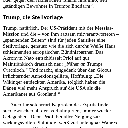
oder gegen den lächerlichen Gianni Infantino, den
„ständigen Bewohner in Trumps Enddarm“.
Trump, die Steilvorlage
Trump, natürlich. Der US-Präsident mit der Messias-
Mission und die – von ihm sattsam mitverantworteten –
„spannenden Zeiten“ sind für jeden Satiriker eine
Steilvorlage, genauso wie die sich durchs Weiße Haus
schleimenden europäischen Bündnispartner. Das
Akronym Nato entschlüsselt Priol auf gut
Mainfränkisch drastisch neu: „
N
äher
a
n
T
rumps
O
rschloch.“ Und macht, eingedenk über den Globus
irrlichternder Annexionsgelüste, Hoffnung: „Die
Wikinger entdeckten Amerika, folglich haben die
Dänen viel mehr Anspruch auf die USA als die
Amerikaner auf Grönland.“
Auch für solcherart Kapriolen des Esprits findet
sich, zwischen all den Verbalinjurien, immer wieder
Gelegenheit. Denn Priol, bei aller Neigung zur
wirkungsvollen Plattitüde, weiß viel unleugbar Wahres