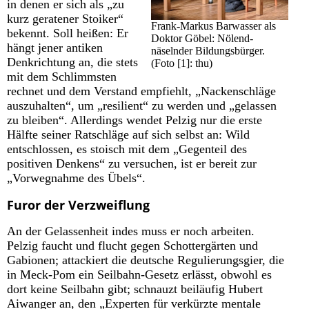
in denen er sich als „zu
kurz geratener Stoiker“
Frank-Markus Barwasser als
bekennt. Soll heißen: Er
Doktor Göbel: Nölend-
hängt jener antiken
näselnder Bildungsbürger.
Denkrichtung an, die stets
(Foto [1]: thu)
mit dem Schlimmsten
rechnet und dem Verstand empfiehlt, „Nackenschläge
auszuhalten“, um „resilient“ zu werden und „gelassen
zu bleiben“. Allerdings wendet Pelzig nur die erste
Hälfte seiner Ratschläge auf sich selbst an: Wild
entschlossen, es stoisch mit dem „Gegenteil des
positiven Denkens“ zu versuchen, ist er bereit zur
„Vorwegnahme des Übels“.
Furor der Verzweiflung
An der Gelassenheit indes muss er noch arbeiten.
Pelzig faucht und flucht gegen Schottergärten und
Gabionen; attackiert die deutsche Regulierungsgier, die
in Meck-Pom ein Seilbahn-Gesetz erlässt, obwohl es
dort keine Seilbahn gibt; schnauzt beiläufig Hubert
Aiwanger an, den „Experten für verkürzte mentale