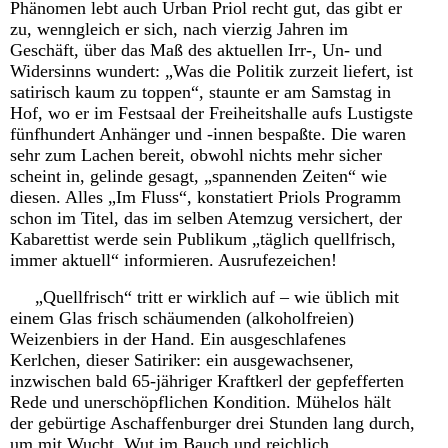
Phänomen lebt auch Urban Priol recht gut, das gibt er
zu, wenngleich er sich, nach vierzig Jahren im
Geschäft, über das Maß des aktuellen Irr-, Un- und
Widersinns wundert: „Was die Politik zurzeit liefert, ist
satirisch kaum zu toppen“, staunte er am Samstag in
Hof, wo er im Festsaal der Freiheitshalle aufs Lustigste
fünfhundert Anhänger und -innen bespaßte. Die waren
sehr zum Lachen bereit, obwohl nichts mehr sicher
scheint in, gelinde gesagt, „spannenden Zeiten“ wie
diesen. Alles „Im Fluss“, konstatiert Priols Programm
schon im Titel, das im selben Atemzug versichert, der
Kabarettist werde sein Publikum „täglich quellfrisch,
immer aktuell“ informieren. Ausrufezeichen!
„Quellfrisch“ tritt er wirklich auf – wie üblich mit
einem Glas frisch schäumenden (alkoholfreien)
Weizenbiers in der Hand. Ein ausgeschlafenes
Kerlchen, dieser Satiriker: ein ausgewachsener,
inzwischen bald 65-jähriger Kraftkerl der gepfefferten
Rede und unerschöpflichen Kondition. Mühelos hält
der gebürtige Aschaffenburger drei Stunden lang durch,
um mit Wucht, Wut im Bauch und reichlich