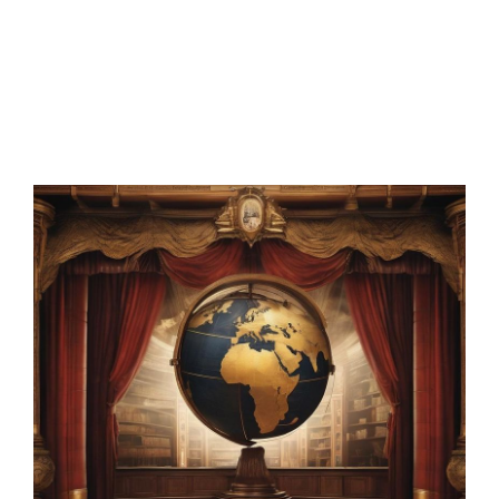
fröhliche und sonnige, wenn auch nicht zu
heiße Wochen.
Die nächste Ausgabe von
ho-f
erscheint voraussichtlich am
Mittwoch,
dem 23. September.