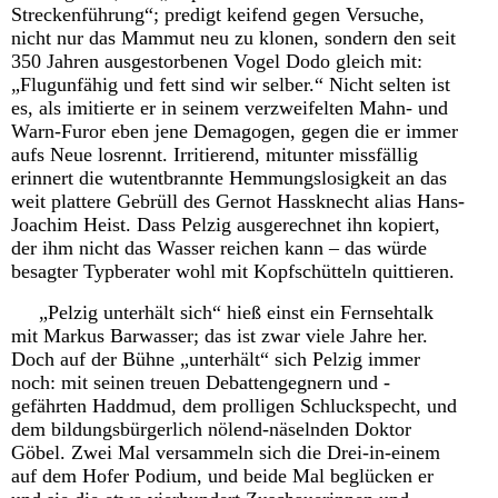
Streckenführung“; predigt keifend gegen Versuche,
nicht nur das Mammut neu zu klonen, sondern den seit
350 Jahren ausgestorbenen Vogel Dodo gleich mit:
„Flugunfähig und fett sind wir selber.“ Nicht selten ist
es, als imitierte er in seinem verzweifelten Mahn- und
Warn-Furor eben jene Demagogen, gegen die er immer
aufs Neue losrennt. Irritierend, mitunter missfällig
erinnert die wutentbrannte Hemmungslosigkeit an das
weit plattere Gebrüll des Gernot Hassknecht alias Hans-
Joachim Heist. Dass Pelzig ausgerechnet ihn kopiert,
der ihm nicht das Wasser reichen kann – das würde
besagter Typberater wohl mit Kopfschütteln quittieren.
„Pelzig unterhält sich“ hieß einst ein Fernsehtalk
mit Markus Barwasser; das ist zwar viele Jahre her.
Doch auf der Bühne „unterhält“ sich Pelzig immer
noch: mit seinen treuen Debattengegnern und -
gefährten Haddmud, dem prolligen Schluckspecht, und
dem bildungsbürgerlich nölend-näselnden Doktor
Göbel. Zwei Mal versammeln sich die Drei-in-einem
auf dem Hofer Podium, und beide Mal beglücken er