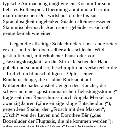
typische Aufmachung taugt wie ein Kostüm für sein
liebstes Rollenspiel: Übermütig ahmt und äfft er im
mainfränkischen Dorfwirtshauston die bis zur
Sprachlosigkeit ungelenken Suaden alteingesessener
Stammtischler nach. Auch sonst gebärdet er sich oft
genug beinah wie einer.
Gegen die allseitige Schlechtrederei im Lande zetert
er an – und redet doch selber alles schlecht. Wild
gestikulierend, mit erhobener Faust oder vor
„Fassungslosigkeit“ an die Stirn klatschender Hand
pöbelt und schimpft er, beschimpft und verlästert er die
– freilich nicht unschuldigen – Opfer seiner
Rundumschläge, die er ohne Rücksicht auf
Kollateralschäden austeilt: gegen den Kanzler, der
schwer an einer „posttraumatischen Belastungsstörung“
trage seit dem Rausschmiss durch Angela Merkel vor
zwanzig Jahren („ihre einzige kluge Entscheidung“);
gegen Jens Spahn, den „Frosch mit den Masken“,
„Uschi“ von der Leyen und Dorothee Bär („das
Boxenluder der Flugtaxis, die nie kommen werden“);