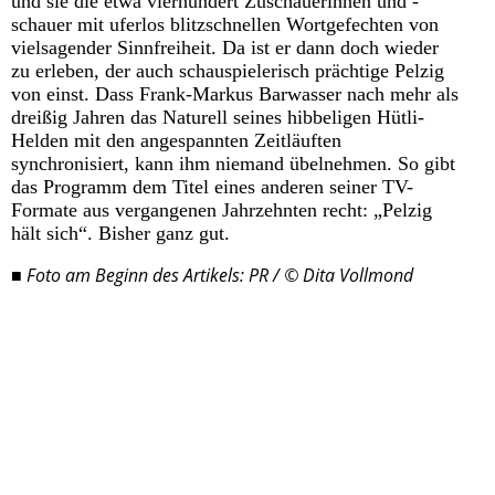
und sie die etwa vierhundert Zuschauerinnen und -
schauer mit uferlos blitzschnellen Wortgefechten von
vielsagender Sinnfreiheit. Da ist er dann doch wieder
zu erleben, der auch schauspielerisch prächtige Pelzig
von einst. Dass Frank-Markus Barwasser nach mehr als
dreißig Jahren das Naturell seines hibbeligen Hütli-
Helden mit den angespannten Zeitläuften
synchronisiert, kann ihm niemand übelnehmen. So gibt
das Programm dem Titel eines anderen seiner TV-
Formate aus vergangenen Jahrzehnten recht: „Pelzig
hält sich“. Bisher ganz gut.
■ Foto am Beginn des Artikels: PR / © Dita Vollmond
Liebe Leserin,
lieber Leser,
mit dieser Ausgabe verabschieden wir uns
in die Sommerpause. Am Beginn der
neuen Kultursaison melden wir uns
zurück und wünschen Ihnen bis dahin